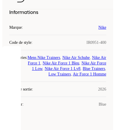
Informations
Marque
:
Nike
Code de style
:
IR0951-400
COOKIES
Catégories
:
Mens Nike Trainers
,
Nike Air Schuhe
,
Nike Air
Force 1
,
Nike Air Force 1 Bleu
,
Nike Air Force
1 Low
,
Nike Air Force 1 Lv8
,
Blue Trainers
,
Laced
Low Trainers
,
Air Force 1 Homme
utilise
des
Date de sortie
cookies.
:
2026
Les
cookies
Couleur
:
Blue
sont
de
petits
fichiers
utilisés