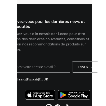
pour
vous
présenter
un
Inscrivez-vous pour les dernières news et
contenu
personnalisé
nouveautés
et
Inscrivez-vous à la newsletter Laced pour être
améliorer
informé des dernières nouveautés, collections et
votre
expérience
recevoir nos recommandations de produits sur
sur
mesure.
notre
site.
Vous
pouvez
ENVOYER
autoriser
tous
les
France
|
Français
|
€ EUR
cookies
ou
les
gérer
individuellement