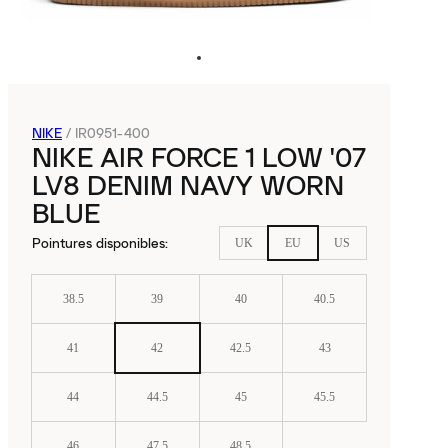
NIKE
/
IR0951-400
NIKE AIR FORCE 1 LOW '07
LV8 DENIM NAVY WORN
BLUE
Pointures disponibles
:
UK
EU
US
38.5
39
40
40.5
41
42
42.5
43
44
44.5
45
45.5
46
47.5
48.5