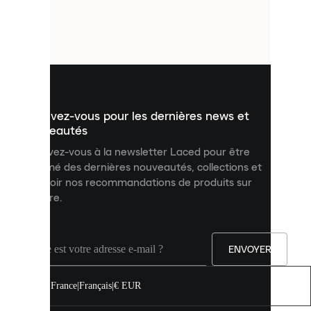
de
petits
fichiers
utilisés
pour
vous
présenter
un
Inscrivez-vous pour les dernières news et
contenu
personnalisé
nouveautés
et
Inscrivez-vous à la newsletter Laced pour être
améliorer
informé des dernières nouveautés, collections et
votre
expérience
recevoir nos recommandations de produits sur
sur
mesure.
notre
site.
Vous
pouvez
ENVOYER
autoriser
tous
les
France
|
Français
|
€ EUR
cookies