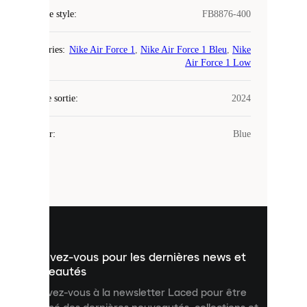
Code de style
:
FB8876-400
COOKIES
Catégories
:
Nike Air Force 1
,
Nike Air Force 1 Bleu
,
Nike
Laced
Air Force 1 Low
utilise
des
Date de sortie
cookies.
:
2024
Les
cookies
Couleur
:
Blue
sont
de
petits
fichiers
utilisés
pour
vous
présenter
un
Inscrivez-vous pour les dernières news et
contenu
personnalisé
nouveautés
et
Inscrivez-vous à la newsletter Laced pour être
améliorer