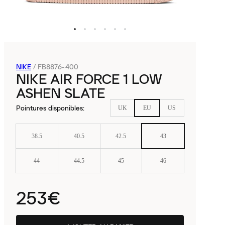
NIKE
/
FB8876-400
NIKE AIR FORCE 1 LOW
ASHEN SLATE
Pointures disponibles
:
UK
EU
US
38.5
40.5
42.5
43
44
44.5
45
46
253€