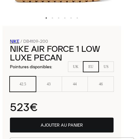
NIKE
/
DB4109-200
NIKE AIR FORCE 1 LOW
LUXE PECAN
Pointures disponibles
:
UK
EU
US
42.5
43
44
46
523€
AJOUTER AU PANIER