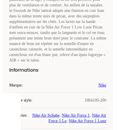
plus de ventilation et de confort. Au milieu de la sneaker,
le Swoosh de Nike latéral adopte une finition en cuir lisse
dans la même teinte noix de pécan, avec des surpiqûres
supplémentaires sur les côtés. Les lacets sur la bande
d'œillets en cuir de la Nike Air Force 1 Low Luxe Pecan
sont extra-minces, tandis que la languette et le col en tissu
présentent une teinte brun doré pour le contraste. La même
nuance de brun est répétée sur la semelle d'usure en
caoutchouc rainurée, et la semelle intermédiaire en
caoutchouc est d'un blanc pur, relevé d'un épais logotype «
AIR » sur le talon.
Informations
Marque
:
Nike
Code de style
:
DB4109-200
COOKIES
Catégories
:
Nike Air Schuhe
,
Nike Air Force 1
,
Nike Air
Laced
Force 1 Le
,
Nike Air Force 1 Luxe
utilise