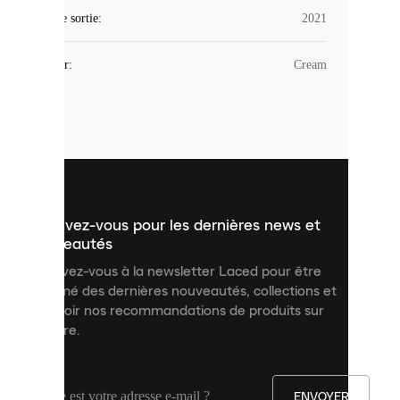
des
Date de sortie
cookies.
:
2021
Les
cookies
Couleur
:
Cream
sont
de
petits
fichiers
utilisés
pour
vous
présenter
un
Inscrivez-vous pour les dernières news et
contenu
personnalisé
nouveautés
et
Inscrivez-vous à la newsletter Laced pour être
améliorer
informé des dernières nouveautés, collections et
votre
expérience
recevoir nos recommandations de produits sur
sur
mesure.
notre
site.
Vous
pouvez
ENVOYER