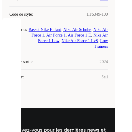
Code de style
:
HF5349-100
COOKIES
Catégories
:
Basket Nike Enfant
,
Nike Air Schuhe
,
Nike Air
Force 1
,
Air Force 1
,
Air Force 1 E
,
Nike Air
Force 1 Low
,
Nike Air Force 1 Lv8
,
Low
Laced
Trainers
utilise
des
Date de sortie
cookies.
:
2024
Les
cookies
Couleur
:
Sail
sont
de
petits
fichiers
utilisés
pour
vous
présenter
un
Inscrivez-vous pour les dernières news et
contenu