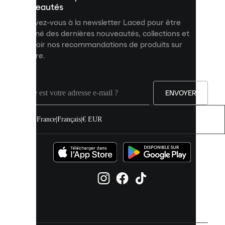
personnalisé
nouveautés
et
Inscrivez-vous à la newsletter Laced pour être
améliorer
informé des dernières nouveautés, collections et
votre
expérience
recevoir nos recommandations de produits sur
sur
mesure.
notre
site.
Vous
pouvez
ENVOYER
autoriser
tous
les
France
|
Français
|
€ EUR
cookies
ou
les
gérer
individuellement
dans
vos
paramètres
de
cookies.