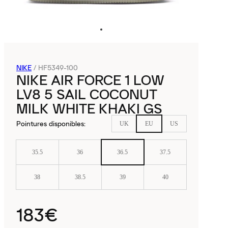
NIKE
/
HF5349-100
NIKE AIR FORCE 1 LOW
LV8 5 SAIL COCONUT
MILK WHITE KHAKI GS
Pointures disponibles
:
UK
EU
US
35.5
36
36.5
37.5
38
38.5
39
40
183€