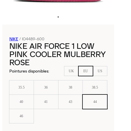
NIKE
/
IO4489-600
NIKE AIR FORCE 1 LOW
PINK COOLER MULBERRY
ROSE
Pointures disponibles
:
UK
EU
US
35.5
36
38
38.5
40
41
43
44
46