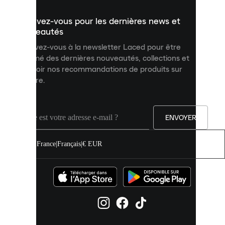
présenter
un
Inscrivez-vous pour les dernières news et
contenu
personnalisé
nouveautés
et
Inscrivez-vous à la newsletter Laced pour être
améliorer
informé des dernières nouveautés, collections et
votre
expérience
recevoir nos recommandations de produits sur
sur
mesure.
notre
site.
Vous
pouvez
ENVOYER
autoriser
tous
les
France
|
Français
|
€ EUR
cookies
ou
les
gérer
individuellement
dans
vos
paramètres