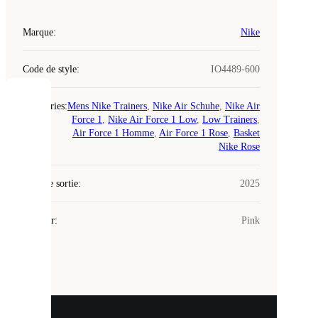
Marque
:
Nike
Code de style
:
IO4489-600
COOKIES
Catégories
:
Mens Nike Trainers
,
Nike Air Schuhe
,
Nike Air
Force 1
,
Nike Air Force 1 Low
,
Low Trainers
,
Air Force 1 Homme
,
Air Force 1 Rose
,
Basket
Laced
Nike Rose
utilise
des
Date de sortie
cookies.
:
2025
Les
cookies
Couleur
:
Pink
sont
de
petits
fichiers
utilisés
pour
vous