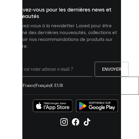
un
Inscrivez-vous pour les dernières news et
contenu
personnalisé
nouveautés
et
Inscrivez-vous à la newsletter Laced pour être
améliorer
informé des dernières nouveautés, collections et
votre
expérience
recevoir nos recommandations de produits sur
sur
mesure.
notre
site.
Vous
pouvez
ENVOYER
autoriser
tous
les
France
|
Français
|
€ EUR
cookies
ou
les
gérer
individuellement
dans
vos
paramètres
de