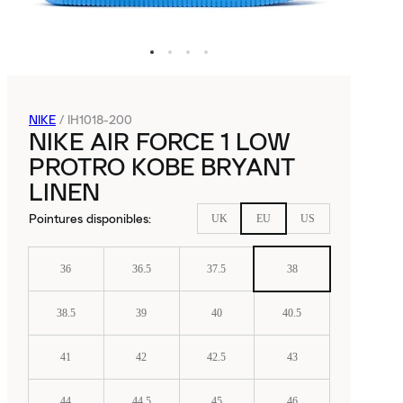
NIKE
/
IH1018-200
NIKE AIR FORCE 1 LOW
PROTRO KOBE BRYANT
LINEN
Pointures disponibles
:
UK
EU
US
36
36.5
37.5
38
38.5
39
40
40.5
41
42
42.5
43
44
44.5
45
46