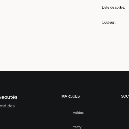
Date de sortie
:
Couleur
:
MARQUES
SOC
uveautés
ormé des
Adidas
Yeezy