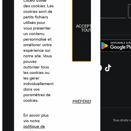
Laced utilise
des cookies. Les
cookies sont de
petits fichiers
utilisés pour
ACCEPTER
France
|
Français
|
€ EUR
vous présenter
TOUT
un contenu
personnalisé et
améliorer votre
expérience sur
notre site. Vous
pouvez
autoriser tous
les cookies ou
les gérer
individuellement
dans vos
paramètres de
cookies.
PRÉFÉRENCES
En savoir plus
Tous droits 
via notre
politique de