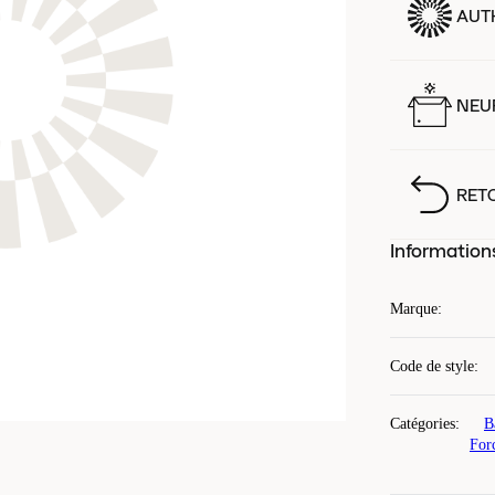
AUT
NEUF
RET
Information
Marque
:
Code de style
:
Catégories
:
B
For