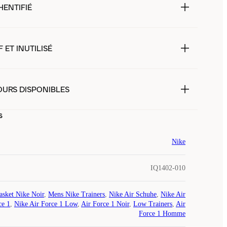
HENTIFIÉ
 ET INUTILISÉ
OURS DISPONIBLES
s
Nike
IQ1402-010
asket Nike Noir
,
Mens Nike Trainers
,
Nike Air Schuhe
,
Nike Air
ce 1
,
Nike Air Force 1 Low
,
Air Force 1 Noir
,
Low Trainers
,
Air
Force 1 Homme