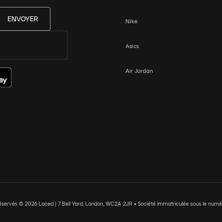
ENVOYER
Nike
Asics
Air Jordan
réservés © 2026 Laced | 7 Bell Yard, London, WC2A 2JR • Société immatriculée sous le nu