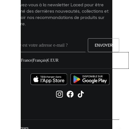
et
Inscrivez-vous à la newsletter Laced pour être
améliorer
informé des dernières nouveautés, collections et
votre
expérience
recevoir nos recommandations de produits sur
sur
mesure.
notre
site.
Vous
pouvez
ENVOYER
autoriser
tous
les
France
|
Français
|
€ EUR
cookies
ou
les
gérer
individuellement
dans
vos
paramètres
de
cookies.
Marques