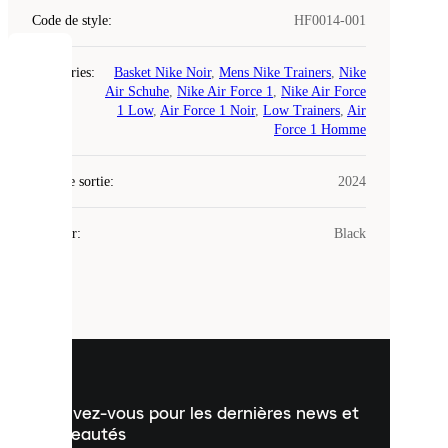
Code de style
:
HF0014-001
COOKIES
Catégories
:
Basket Nike Noir
,
Mens Nike Trainers
,
Nike
Air Schuhe
,
Nike Air Force 1
,
Nike Air Force
1 Low
,
Air Force 1 Noir
,
Low Trainers
,
Air
Laced
Force 1 Homme
utilise
des
Date de sortie
cookies.
:
2024
Les
cookies
Couleur
:
Black
sont
de
petits
fichiers
utilisés
pour
vous
présenter
un
Inscrivez-vous pour les dernières news et
contenu
personnalisé
nouveautés