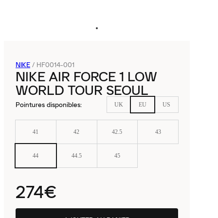
NIKE
/
HF0014-001
NIKE AIR FORCE 1 LOW
WORLD TOUR SEOUL
Pointures disponibles
:
UK
EU
US
41
42
42.5
43
44
44.5
45
274€