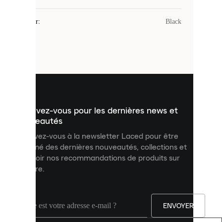
Les
cookies
Couleur
:
Black
sont
de
petits
fichiers
utilisés
pour
vous
présenter
un
Inscrivez-vous pour les dernières news et
contenu
personnalisé
nouveautés
et
Inscrivez-vous à la newsletter Laced pour être
améliorer
informé des dernières nouveautés, collections et
votre
expérience
recevoir nos recommandations de produits sur
sur
mesure.
notre
site.
Vous
pouvez
ENVOYER
autoriser