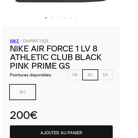
NIKE
/
DH9597-003
NIKE AIR FORCE 1 LV 8
ATHLETIC CLUB BLACK
PINK PRIME GS
Pointures disponibles
:
UK
EU
US
38.5
200€
AJOUTER AU PANIER