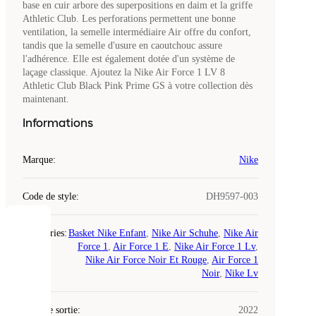
base en cuir arbore des superpositions en daim et la griffe
Athletic Club. Les perforations permettent une bonne
ventilation, la semelle intermédiaire Air offre du confort,
tandis que la semelle d'usure en caoutchouc assure
l'adhérence. Elle est également dotée d'un système de
laçage classique. Ajoutez la Nike Air Force 1 LV 8
Athletic Club Black Pink Prime GS à votre collection dès
maintenant.
Informations
Marque
:
Nike
Code de style
:
DH9597-003
COOKIES
Catégories
:
Basket Nike Enfant
,
Nike Air Schuhe
,
Nike Air
Force 1
,
Air Force 1 E
,
Nike Air Force 1 Lv
,
Nike Air Force Noir Et Rouge
,
Air Force 1
Laced
Noir
,
Nike Lv
utilise
des
Date de sortie
cookies.
:
2022