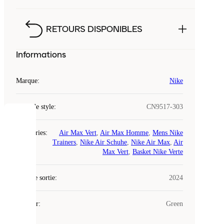
RETOURS DISPONIBLES
Informations
Marque
:
Nike
Code de style
:
CN9517-303
COOKIES
Catégories
:
Air Max Vert
,
Air Max Homme
,
Mens Nike
Trainers
,
Nike Air Schuhe
,
Nike Air Max
,
Air
Laced
Max Vert
,
Basket Nike Verte
utilise
des
Date de sortie
cookies.
:
2024
Les
cookies
Couleur
:
Green
sont
de