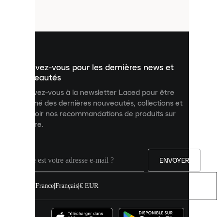
petits
fichiers
utilisés
pour
vous
présenter
un
Inscrivez-vous pour les dernières news et
contenu
personnalisé
nouveautés
et
Inscrivez-vous à la newsletter Laced pour être
améliorer
informé des dernières nouveautés, collections et
votre
expérience
recevoir nos recommandations de produits sur
sur
mesure.
notre
site.
Vous
pouvez
ENVOYER
autoriser
tous
les
France
|
Français
|
€ EUR
cookies
ou
les