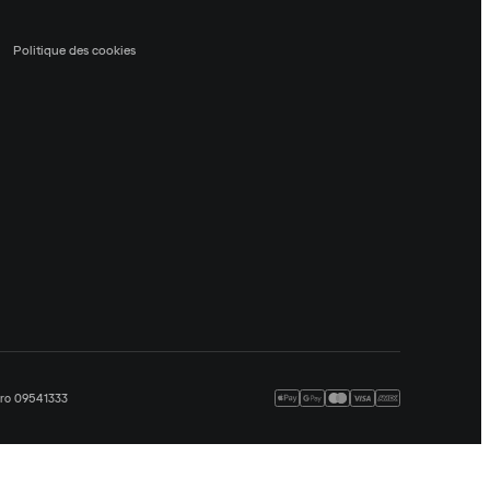
Politique des cookies
méro 09541333