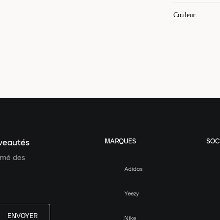
Couleur
:
MARQUES
SOC
uveautés
ormé des
Adidas
Yeezy
ENVOYER
Nike