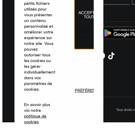
petits fichiers
utilisés pour
ACCEPTER
France
|
Français
|
€ EUR
vous présenter
TOUT
un contenu
personnalisé et
améliorer votre
expérience sur
notre site. Vous
pouvez
autoriser tous
les cookies ou
les gérer
individuellement
dans vos
paramètres de
cookies.
PRÉFÉRENCES
En savoir plus
Tous droits 
via notre
politique de
cookies
.