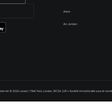
Asics
Air Jordan
réservés © 2026 Laced | 7 Bell Yard, London, WC2A 2JR • Société immatriculée sous le nu