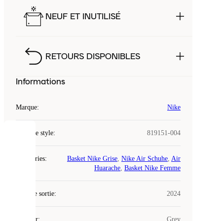
NEUF ET INUTILISÉ
RETOURS DISPONIBLES
Informations
Marque
:
Nike
Code de style
:
819151-004
COOKIES
Catégories
:
Basket Nike Grise
,
Nike Air Schuhe
,
Air
Laced
Huarache
,
Basket Nike Femme
utilise
des
Date de sortie
cookies.
:
2024
Les
cookies
Couleur
:
Grey