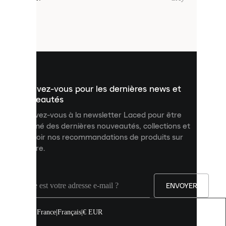
sont
de
petits
fichiers
utilisés
pour
vous
présenter
un
Inscrivez-vous pour les dernières news et
contenu
personnalisé
nouveautés
et
Inscrivez-vous à la newsletter Laced pour être
améliorer
informé des dernières nouveautés, collections et
votre
expérience
recevoir nos recommandations de produits sur
sur
mesure.
notre
site.
Vous
pouvez
ENVOYER
autoriser
tous
les
France
|
Français
|
€ EUR
cookies