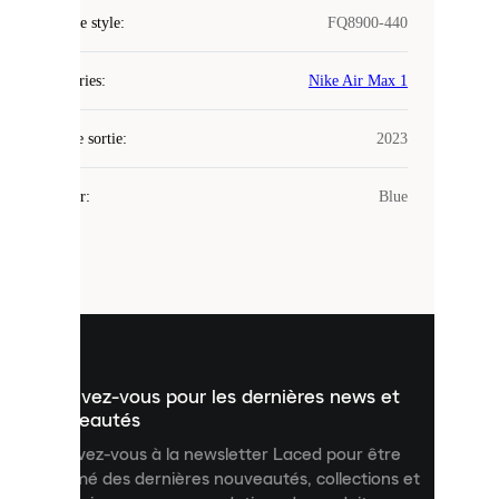
COOKIES
Code de style
:
FQ8900-440
Laced
Catégories
:
Nike Air Max 1
utilise
des
Date de sortie
cookies.
:
2023
Les
cookies
Couleur
:
Blue
sont
de
petits
fichiers
utilisés
pour
vous
présenter
un
Inscrivez-vous pour les dernières news et
contenu
personnalisé
nouveautés
et
Inscrivez-vous à la newsletter Laced pour être
améliorer
informé des dernières nouveautés, collections et
votre