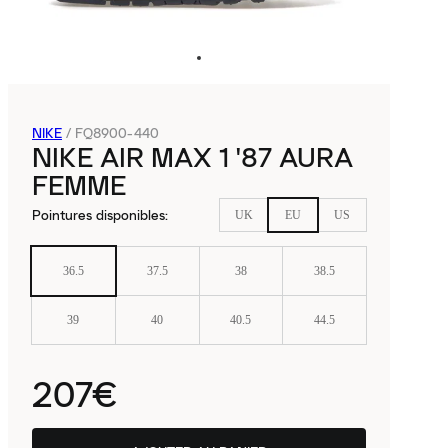
NIKE
/
FQ8900-440
NIKE AIR MAX 1 '87 AURA
FEMME
Pointures disponibles
:
UK
EU
US
36.5
37.5
38
38.5
39
40
40.5
44.5
207€