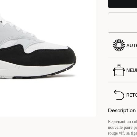
AUT
NEUF
RET
Description
Reprenant un col
nouvelle paire p
rouge vif, sa ti