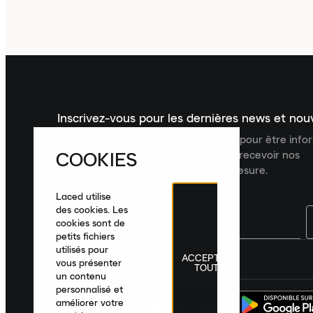
Inscrivez-vous pour les dernières news et no
Inscrivez-vous à la newsletter Laced pour être inf
COOKIES
dernières nouveautés, collections et recevoir nos
recommandations de produits sur mesure.
Laced utilise
des cookies. Les
cookies sont de
petits fichiers
utilisés pour
ACCEPTER
France
|
Français
|
€ EUR
vous présenter
TOUT
un contenu
personnalisé et
améliorer votre