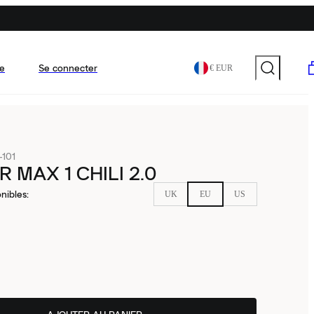
e
Se connecter
€ EUR
101
R MAX 1 CHILI 2.0
nibles
:
UK
EU
US