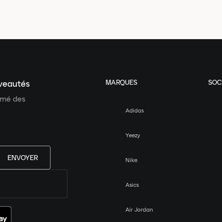
MARQUES
SOC
uveautés
ormé des
Adidas
Yeezy
ENVOYER
Nike
Asics
Air Jordan