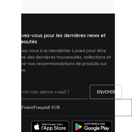
fichiers
utilisés
pour
vous
présenter
un
Inscrivez-vous pour les dernières news et
contenu
personnalisé
nouveautés
et
Inscrivez-vous à la newsletter Laced pour être
améliorer
informé des dernières nouveautés, collections et
votre
expérience
recevoir nos recommandations de produits sur
sur
mesure.
notre
site.
Vous
pouvez
ENVOYER
autoriser
tous
les
France
|
Français
|
€ EUR
cookies
ou
les
gérer