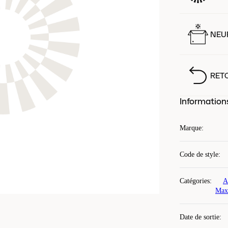
NEUF
RET
Information
Marque
:
Code de style
:
Catégories
:
A
Max
Date de sortie
: