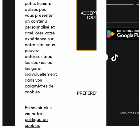
petits fichiers
utilisés pour
ACCEPTER
France
|
Français
|
€ EUR
vous présenter
TOUT
un contenu
personnalisé et
améliorer votre
expérience sur
notre site. Vous
pouvez
autoriser tous
les cookies ou
les gérer
individuellement
dans vos
paramètres de
cookies.
PRÉFÉRENCES
En savoir plus
Tous droits 
via notre
politique de
cookies
.