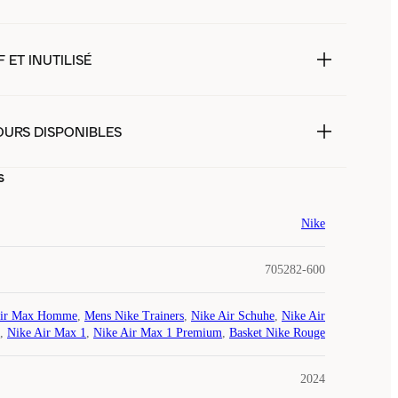
 ET INUTILISÉ
OURS DISPONIBLES
s
Nike
705282-600
ir Max Homme
,
Mens Nike Trainers
,
Nike Air Schuhe
,
Nike Air
,
Nike Air Max 1
,
Nike Air Max 1 Premium
,
Basket Nike Rouge
2024