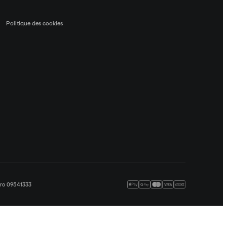
Politique des cookies
méro 09541333