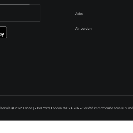
Asics
Air Jordan
réservés © 2026 Laced | 7 Bell Yard, London, WC2A 2JR • Société immatriculée sous le nu