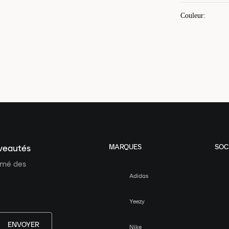
Couleur
:
MARQUES
SOC
uveautés
ormé des
Adidas
Yeezy
ENVOYER
Nike