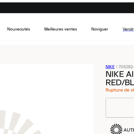
Nouveautés
Meilleures ventes
Naviguer
Vendr
NIKE
/
705282
NIKE A
RED/B
Rupture de s
AUT