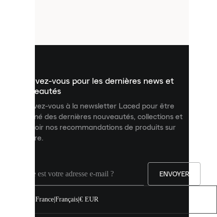
de
petits
fichiers
utilisés
pour
vous
présenter
un
Inscrivez-vous pour les dernières news et
contenu
personnalisé
nouveautés
et
Inscrivez-vous à la newsletter Laced pour être
améliorer
informé des dernières nouveautés, collections et
votre
expérience
recevoir nos recommandations de produits sur
sur
mesure.
notre
site.
Vous
pouvez
ENVOYER
autoriser
tous
les
France
|
Français
|
€ EUR
cookies