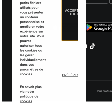
petits fichiers
utilisés pour
ACCEPTER
France
|
Français
|
€ EUR
vous présenter
TOUT
un contenu
personnalisé et
améliorer votre
expérience sur
notre site. Vous
pouvez
autoriser tous
les cookies ou
les gérer
individuellement
dans vos
paramètres de
cookies.
PRÉFÉRENCES
En savoir plus
Tous droits 
via notre
politique de
cookies
.