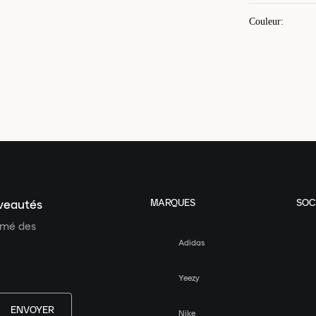
Couleur
:
MARQUES
SOC
uveautés
ormé des
Adidas
Yeezy
ENVOYER
Nike