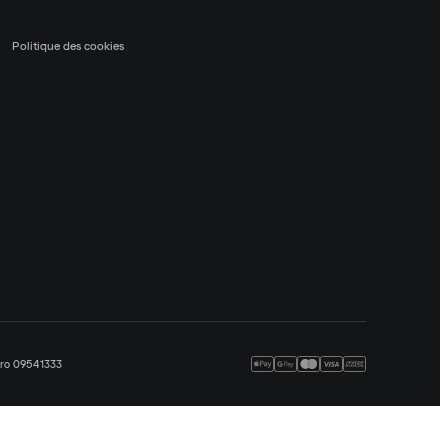
Politique des cookies
méro 09541333