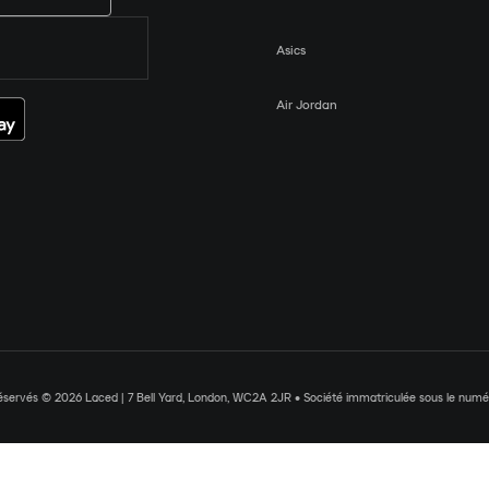
Asics
Air Jordan
réservés © 2026 Laced | 7 Bell Yard, London, WC2A 2JR • Société immatriculée sous le nu