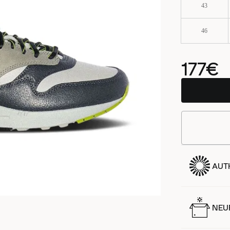
43
46
177€
AUT
NEUF