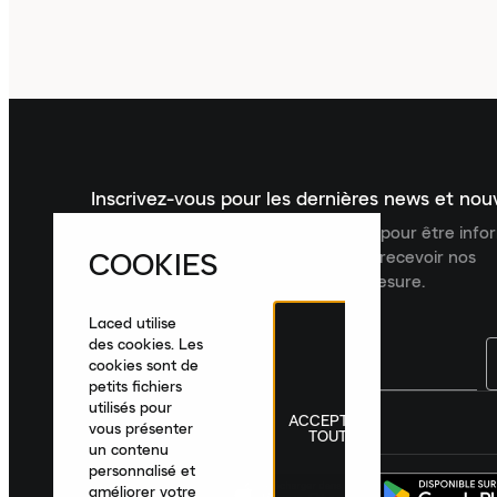
Inscrivez-vous pour les dernières news et no
Inscrivez-vous à la newsletter Laced pour être inf
COOKIES
dernières nouveautés, collections et recevoir nos
recommandations de produits sur mesure.
Laced utilise
des cookies. Les
cookies sont de
petits fichiers
utilisés pour
ACCEPTER
France
|
Français
|
€ EUR
vous présenter
TOUT
un contenu
personnalisé et
améliorer votre