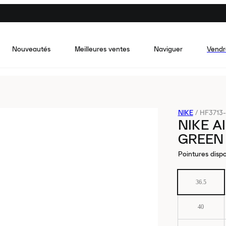
Nouveautés
Meilleures ventes
Naviguer
Vendr
NIKE
/
HF3713
NIKE A
GREEN
Pointures dispo
36.5
40