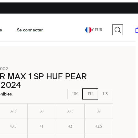
e
Se connecter
€ EUR
-002
IR MAX 1 SP HUF PEAR
 2024
nibles
:
UK
EU
US
37.5
38
38.5
39
40.5
41
42
42.5