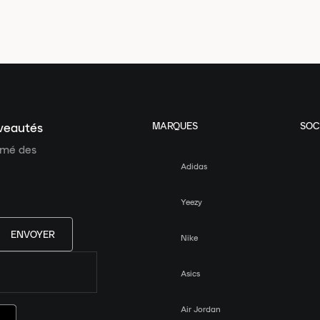
MARQUES
SOC
uveautés
ormé des
Adidas
Yeezy
ENVOYER
Nike
Asics
Air Jordan