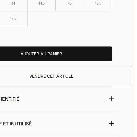
44
44.5
45
45.5
47.5
AJOUTER AU PANIER
VENDRE CET ARTICLE
HENTIFIÉ
 ET INUTILISÉ