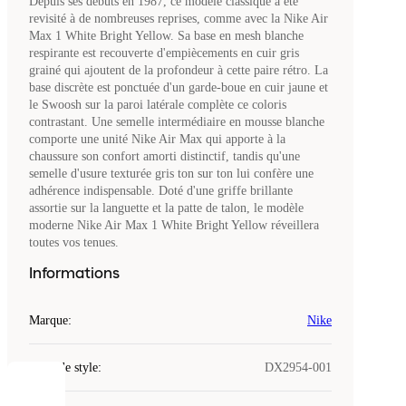
Depuis ses débuts en 1987, ce modèle classique a été
revisité à de nombreuses reprises, comme avec la Nike Air
Max 1 White Bright Yellow. Sa base en mesh blanche
respirante est recouverte d'empiècements en cuir gris
grainé qui ajoutent de la profondeur à cette paire rétro. La
base discrète est ponctuée d'un garde-boue en cuir jaune et
le Swoosh sur la paroi latérale complète ce coloris
contrastant. Une semelle intermédiaire en mousse blanche
comporte une unité Nike Air Max qui apporte à la
chaussure son confort amorti distinctif, tandis qu'une
semelle d'usure texturée gris ton sur ton lui confère une
adhérence indispensable. Doté d'une griffe brillante
assortie sur la languette et la patte de talon, le modèle
moderne Nike Air Max 1 White Bright Yellow réveillera
toutes vos tenues.
Informations
Marque
:
Nike
Code de style
:
DX2954-001
COOKIES