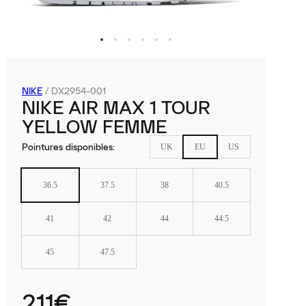
NIKE
/
DX2954-001
NIKE AIR MAX 1 TOUR
YELLOW FEMME
Pointures disponibles
:
UK
EU
US
36.5
37.5
38
40.5
41
42
44
44.5
45
47.5
211€