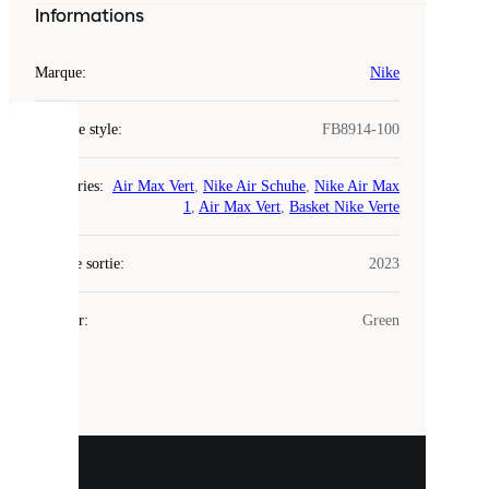
Informations
Marque
:
Nike
Code de style
:
FB8914-100
COOKIES
Catégories
:
Air Max Vert
,
Nike Air Schuhe
,
Nike Air Max
Laced
1
,
Air Max Vert
,
Basket Nike Verte
utilise
des
Date de sortie
cookies.
:
2023
Les
cookies
Couleur
:
Green
sont
de
petits
fichiers
utilisés
pour
vous
présenter