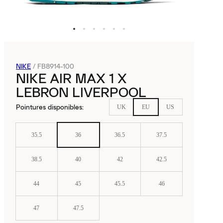
NIKE
/
FB8914-100
NIKE AIR MAX 1 X
LEBRON LIVERPOOL
Pointures disponibles
:
UK
EU
US
35.5
36
36.5
37.5
38.5
40
42
42.5
44
45
45.5
46
47
47.5