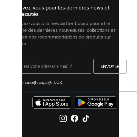
un
Inscrivez-vous pour les dernières news et
contenu
personnalisé
nouveautés
et
Inscrivez-vous à la newsletter Laced pour être
améliorer
informé des dernières nouveautés, collections et
votre
expérience
recevoir nos recommandations de produits sur
sur
mesure.
notre
site.
Vous
pouvez
ENVOYER
autoriser
tous
les
France
|
Français
|
€ EUR
cookies
ou
les
gérer
individuellement
dans
vos
paramètres
de