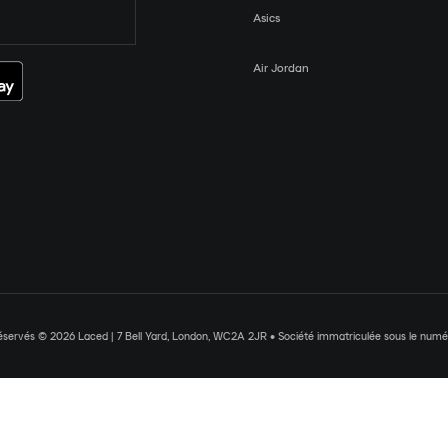
Asics
Air Jordan
réservés © 2026 Laced | 7 Bell Yard, London, WC2A 2JR • Société immatriculée sous le nu