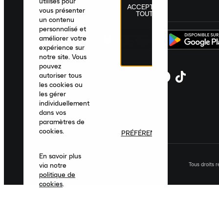
utilisés pour
ACCEPTER
France
|
Français
|
€ EUR
vous présenter
TOUT
un contenu
personnalisé et
améliorer votre
expérience sur
notre site. Vous
pouvez
autoriser tous
les cookies ou
les gérer
individuellement
dans vos
paramètres de
cookies.
PRÉFÉRENCES
En savoir plus
Tous droits 
via notre
politique de
cookies
.