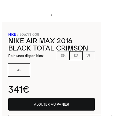
NIKE
/
806771-008
NIKE AIR MAX 2016
BLACK TOTAL CRIMSON
Pointures disponibles
:
UK
EU
US
46
341€
AJOUTER AU PANIER