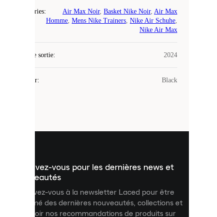
COOKIES
Catégories
:
Air Max Noir
,
Basket Nike Noir
,
Air Max
Homme
,
Mens Nike Trainers
,
Nike Air Schuhe
,
Laced
Nike Air Max
utilise
des
Date de sortie
cookies.
:
2024
Les
cookies
Couleur
:
Black
sont
de
petits
fichiers
utilisés
pour
vous
présenter
un
Inscrivez-vous pour les dernières news et
contenu
personnalisé
nouveautés
et
Inscrivez-vous à la newsletter Laced pour être
améliorer
informé des dernières nouveautés, collections et
votre
expérience
recevoir nos recommandations de produits sur