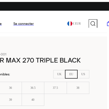
e
Se connecter
€ EUR
-001
IR MAX 270 TRIPLE BLACK
nibles
:
UK
EU
US
36
36.5
37.5
38
39
40