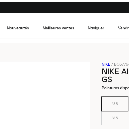
Nouveautés
Meilleures ventes
Naviguer
Vendr
NIKE
/
BQ5776
NIKE A
GS
Pointures dispo
35.5
38.5