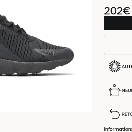
202€
AUT
NEUF
RET
Information