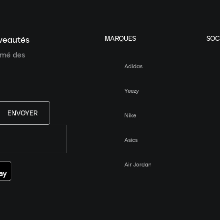
MARQUES
SOC
uveautés
ormé des
Adidas
Yeezy
ENVOYER
Nike
Asics
Air Jordan