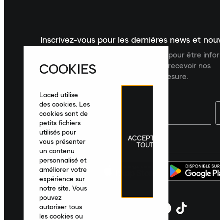
Inscrivez-vous pour les dernières news et no
Inscrivez-vous à la newsletter Laced pour être inf
COOKIES
dernières nouveautés, collections et recevoir nos
recommandations de produits sur mesure.
Laced utilise
des cookies. Les
cookies sont de
petits fichiers
utilisés pour
ACCEPTER
France
|
Français
|
€ EUR
vous présenter
TOUT
un contenu
personnalisé et
améliorer votre
expérience sur
notre site. Vous
pouvez
autoriser tous
les cookies ou