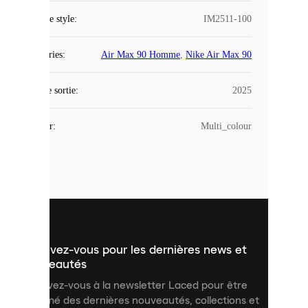
COOKIES
Code de style
:
IM2511-100
Laced
Catégories
:
Air Max 90 Homme
,
Nike Air Max 90
utilise
des
Date de sortie
cookies.
:
2025
Les
cookies
Couleur
:
Multi_colour
sont
de
petits
fichiers
utilisés
pour
vous
présenter
un
Inscrivez-vous pour les dernières news et
contenu
personnalisé
nouveautés
et
Inscrivez-vous à la newsletter Laced pour être
améliorer
informé des dernières nouveautés, collections et
votre