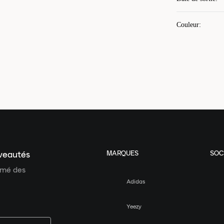
Couleur
:
MARQUES
SOC
uveautés
ormé des
Adidas
Yeezy