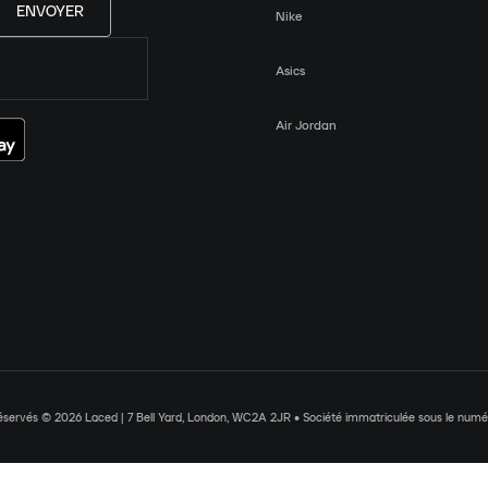
ENVOYER
Nike
Asics
Air Jordan
réservés © 2026 Laced | 7 Bell Yard, London, WC2A 2JR • Société immatriculée sous le nu