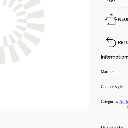
NEUF
RET
Information
Marque
:
Code de style
:
Catégories
:
Air 
Date de sortie
: