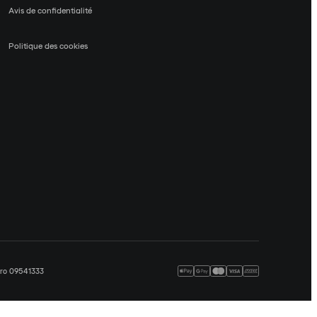
Avis de confidentialité
Politique des cookies
méro 09541333