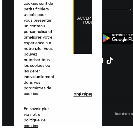
cookies sont de
petits fichiers
utilisés pour
ACCEPTER
France
|
Français
|
€ EUR
vous présenter
TOUT
un contenu
personnalisé et
améliorer votre
expérience sur
notre site. Vous
pouvez
autoriser tous
les cookies ou
les gérer
individuellement
dans vos
paramètres de
cookies.
PRÉFÉRENCES
En savoir plus
Tous droits 
via notre
politique de
cookies
.