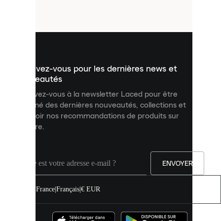
petits
fichiers
utilisés
pour
vous
présenter
un
Inscrivez-vous pour les dernières news et
contenu
personnalisé
nouveautés
et
Inscrivez-vous à la newsletter Laced pour être
améliorer
informé des dernières nouveautés, collections et
votre
expérience
recevoir nos recommandations de produits sur
sur
mesure.
notre
site.
Vous
pouvez
ENVOYER
autoriser
tous
les
France
|
Français
|
€ EUR
cookies
ou
les