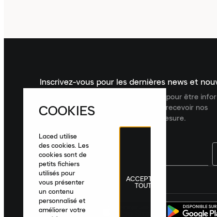
Inscrivez-vous pour les dernières news et no
Inscrivez-vous à la newsletter Laced pour être inf
COOKIES
dernières nouveautés, collections et recevoir nos
recommandations de produits sur mesure.
Laced utilise
des cookies. Les
cookies sont de
petits fichiers
utilisés pour
ACCEPTER
France
|
Français
|
€ EUR
vous présenter
TOUT
un contenu
personnalisé et
améliorer votre