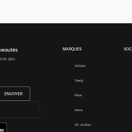
MARQUES
SOC
uveautés
ormé des
Adidas
Yeezy
ENVOYER
Nike
Asics
Air Jordan