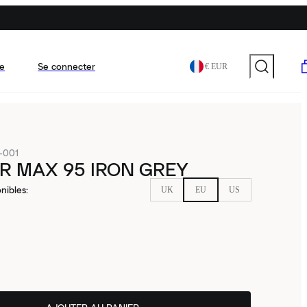
e
Se connecter
€ EUR
-001
IR MAX 95 IRON GREY
nibles
:
UK
EU
US