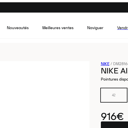
Nouveautés
Meilleures ventes
Naviguer
Vendr
NIKE
/
DM2816
NIKE A
Pointures dispo
42
916€