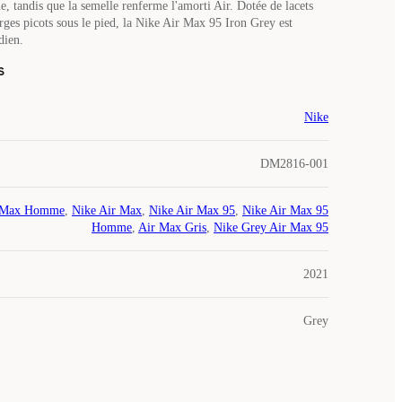
e, tandis que la semelle renferme l'amorti Air. Dotée de lacets
arges picots sous le pied, la Nike Air Max 95 Iron Grey est
dien.
s
Nike
DM2816-001
 Max Homme
,
Nike Air Max
,
Nike Air Max 95
,
Nike Air Max 95
Homme
,
Air Max Gris
,
Nike Grey Air Max 95
2021
Grey