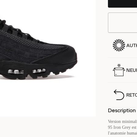
AUT
NEUF
RET
Description
Version minimal
95 Iron Grey est 
l'anatomie humai