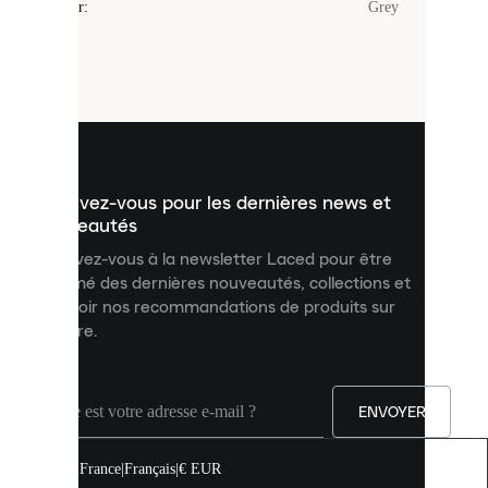
Couleur
:
Grey
sont
de
petits
fichiers
utilisés
pour
vous
présenter
un
Inscrivez-vous pour les dernières news et
contenu
personnalisé
nouveautés
et
Inscrivez-vous à la newsletter Laced pour être
améliorer
informé des dernières nouveautés, collections et
votre
expérience
recevoir nos recommandations de produits sur
sur
mesure.
notre
site.
Vous
pouvez
ENVOYER
autoriser
tous
les
France
|
Français
|
€ EUR