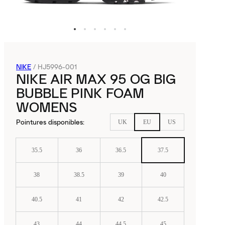
NIKE
/
HJ5996-001
NIKE AIR MAX 95 OG BIG
BUBBLE PINK FOAM
WOMENS
Pointures disponibles
:
UK
EU
US
35.5
36
36.5
37.5
38
38.5
39
40
40.5
41
42
42.5
43
44
44.5
45