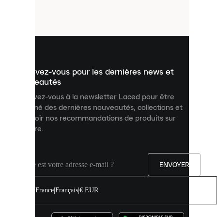
petits
fichiers
utilisés
pour
vous
présenter
un
Inscrivez-vous pour les dernières news et
contenu
personnalisé
nouveautés
et
Inscrivez-vous à la newsletter Laced pour être
améliorer
informé des dernières nouveautés, collections et
votre
expérience
recevoir nos recommandations de produits sur
sur
mesure.
notre
site.
Vous
pouvez
ENVOYER
autoriser
tous
les
France
|
Français
|
€ EUR
cookies
ou