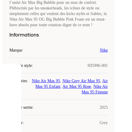
l’unité Air Max Big Bubble pour un max de confort.
Plébiscitée par les sneakerheads, les icônes de style ou
simplement celles qui veulent des kicks stylés et fiables, la
Nike Air Max 95 OG Big Bubble Pink Foam est un must-
have absolu pour toute rotation digne de ce nom !
Informations
Marque
:
Nike
Code de style
:
HJ5996-001
COOKIES
Catégories
:
Nike Air Max 95
,
Nike Grey Air Max 95
,
Air
Max 95 Enfant
,
Air Max 95 Rose
,
Nike Air
Laced
Max 95 Femme
utilise
des
Date de sortie
cookies.
:
2025
Les
cookies
Couleur
:
Grey
sont
de