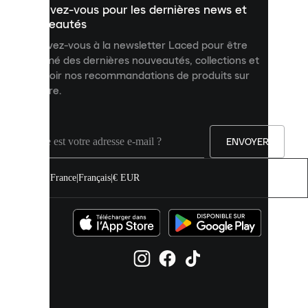
Inscrivez-vous pour les dernières news et
contenu
personnalisé
nouveautés
et
Inscrivez-vous à la newsletter Laced pour être
améliorer
informé des dernières nouveautés, collections et
votre
expérience
recevoir nos recommandations de produits sur
sur
mesure.
notre
site.
Vous
pouvez
ENVOYER
autoriser
tous
les
France
|
Français
|
€ EUR
cookies
ou
les
gérer
individuellement
dans
vos
paramètres
de