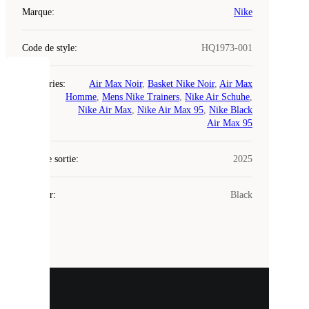
Marque
:
Nike
Code de style
:
HQ1973-001
COOKIES
Catégories
:
Air Max Noir
,
Basket Nike Noir
,
Air Max
Homme
,
Mens Nike Trainers
,
Nike Air Schuhe
,
Nike Air Max
,
Nike Air Max 95
,
Nike Black
Laced
Air Max 95
utilise
des
Date de sortie
cookies.
:
2025
Les
cookies
Couleur
:
Black
sont
de
petits
fichiers
utilisés
pour
vous
présenter
un