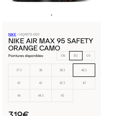
NIKE
/
HQ1973-001
NIKE AIR MAX 95 SAFETY
ORANGE CAMO
Pointures disponibles
:
UK
EU
US
37.5
38
38.5
40.5
41
42
42.5
43
44
44.5
45
319€