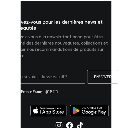
vous
présenter
un
Inscrivez-vous pour les dernières news et
contenu
personnalisé
nouveautés
et
Inscrivez-vous à la newsletter Laced pour être
améliorer
informé des dernières nouveautés, collections et
votre
expérience
recevoir nos recommandations de produits sur
sur
mesure.
notre
site.
Vous
pouvez
ENVOYER
autoriser
tous
les
France
|
Français
|
€ EUR
cookies
ou
les
gérer
individuellement
dans