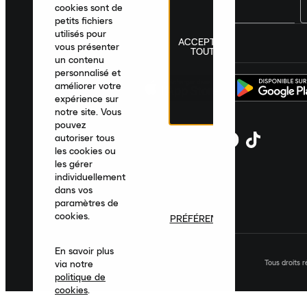
cookies sont de
petits fichiers
utilisés pour
ACCEPTER
France
|
Français
|
€ EUR
vous présenter
TOUT
un contenu
personnalisé et
améliorer votre
expérience sur
notre site. Vous
pouvez
autoriser tous
les cookies ou
les gérer
individuellement
dans vos
paramètres de
cookies.
PRÉFÉRENCES
En savoir plus
Tous droits 
via notre
politique de
cookies
.