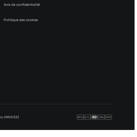
Avis de confidentialité
Politique des cookies
méro 09541333