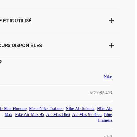
 ET INUTILISÉ
OURS DISPONIBLES
s
Nike
AO9082-403
ir Max Homme
,
Mens Nike Trainers
,
Nike Air Schuhe
,
Nike Air
Max
,
Nike Air Max 95
,
Air Max Bleu
,
Air Max 95 Bleu
,
Blue
Trainers
2024