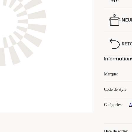
NEUF
RET
Information
Marque
:
Code de style
:
Catégories
:
A
Date de sortie
: