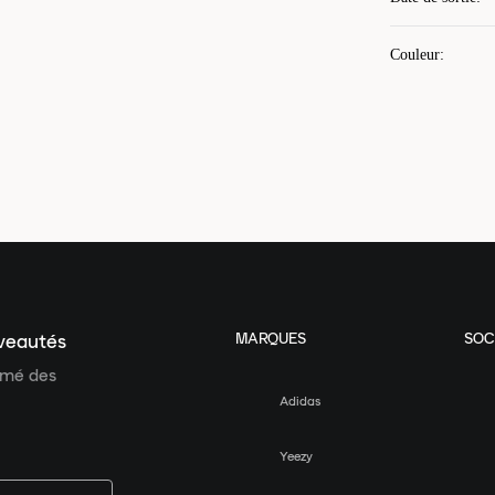
Couleur
:
MARQUES
SOC
uveautés
ormé des
Adidas
Yeezy