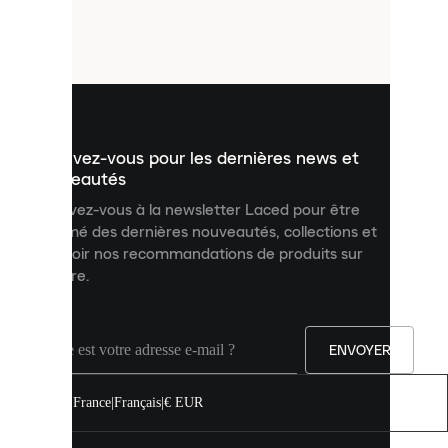
de
petits
fichiers
utilisés
pour
vous
présenter
un
Inscrivez-vous pour les dernières news et
contenu
personnalisé
nouveautés
et
Inscrivez-vous à la newsletter Laced pour être
améliorer
informé des dernières nouveautés, collections et
votre
expérience
recevoir nos recommandations de produits sur
sur
mesure.
notre
site.
Vous
pouvez
ENVOYER
autoriser
tous
les
France
|
Français
|
€ EUR
cookies
ou