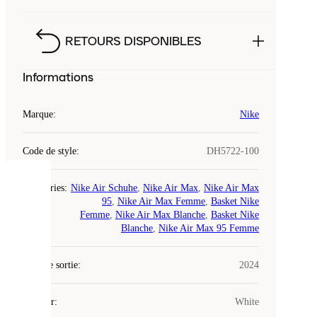
RETOURS DISPONIBLES
Informations
Marque
:
Nike
Code de style
:
DH5722-100
COOKIES
Catégories
:
Nike Air Schuhe
,
Nike Air Max
,
Nike Air Max
95
,
Nike Air Max Femme
,
Basket Nike
Femme
,
Nike Air Max Blanche
,
Basket Nike
Laced
Blanche
,
Nike Air Max 95 Femme
utilise
des
Date de sortie
cookies.
:
2024
Les
cookies
Couleur
:
White
sont