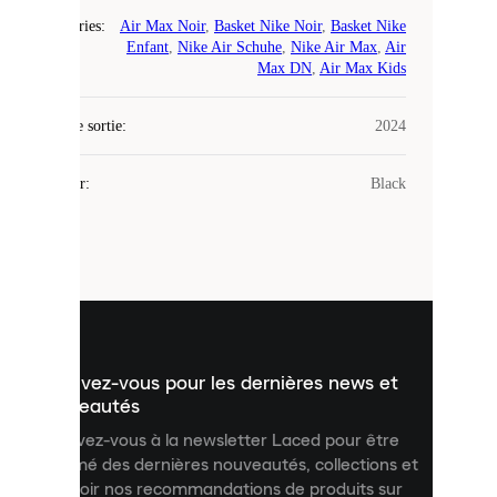
COOKIES
Catégories
:
Air Max Noir
,
Basket Nike Noir
,
Basket Nike
Enfant
,
Nike Air Schuhe
,
Nike Air Max
,
Air
Laced
Max DN
,
Air Max Kids
utilise
des
Date de sortie
cookies.
:
2024
Les
cookies
Couleur
:
Black
sont
de
petits
fichiers
utilisés
pour
vous
présenter
un
Inscrivez-vous pour les dernières news et
contenu
personnalisé
nouveautés
et
Inscrivez-vous à la newsletter Laced pour être
améliorer
informé des dernières nouveautés, collections et
votre
expérience
recevoir nos recommandations de produits sur