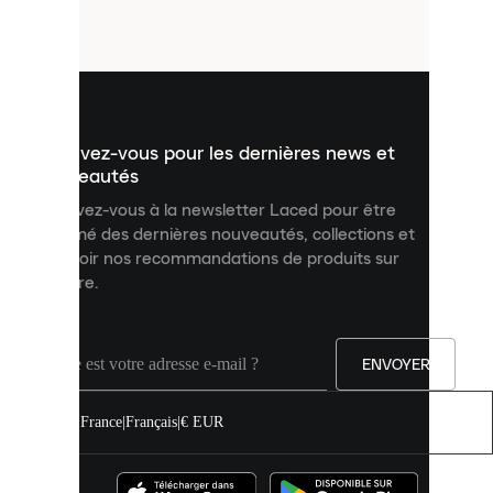
petits
fichiers
utilisés
pour
vous
présenter
un
Inscrivez-vous pour les dernières news et
contenu
personnalisé
nouveautés
et
Inscrivez-vous à la newsletter Laced pour être
améliorer
informé des dernières nouveautés, collections et
votre
expérience
recevoir nos recommandations de produits sur
sur
mesure.
notre
site.
Vous
pouvez
ENVOYER
autoriser
tous
les
France
|
Français
|
€ EUR
cookies
ou
les