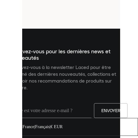
de
petits
fichiers
utilisés
pour
vous
présenter
un
Inscrivez-vous pour les dernières news et
contenu
personnalisé
nouveautés
et
Inscrivez-vous à la newsletter Laced pour être
améliorer
informé des dernières nouveautés, collections et
votre
expérience
recevoir nos recommandations de produits sur
sur
mesure.
notre
site.
Vous
pouvez
ENVOYER
autoriser
tous
les
France
|
Français
|
€ EUR
cookies