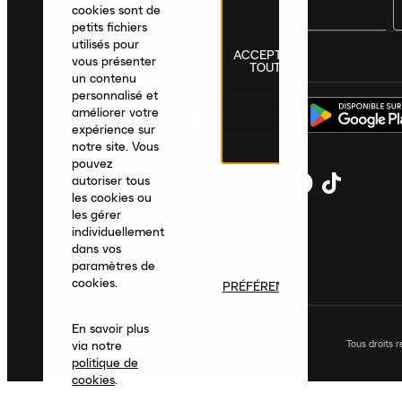
cookies sont de
petits fichiers
utilisés pour
ACCEPTER
France
|
Français
|
€ EUR
vous présenter
TOUT
un contenu
personnalisé et
améliorer votre
expérience sur
notre site. Vous
pouvez
autoriser tous
les cookies ou
les gérer
individuellement
dans vos
paramètres de
cookies.
PRÉFÉRENCES
En savoir plus
Tous droits 
via notre
politique de
cookies
.