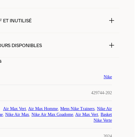
 ET INUTILISÉ
OURS DISPONIBLES
s
Nike
429744-202
Air Max Vert
,
Air Max Homme
,
Mens Nike Trainers
,
Nike Air
he
,
Nike Air Max
,
Nike Air Max Goadome
,
Air Max Vert
,
Basket
Nike Verte
2024