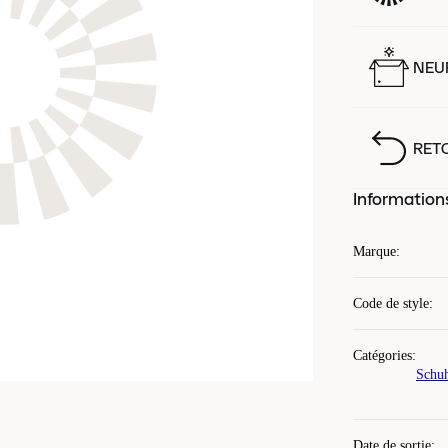
NEUF
RET
Information
Marque
:
Code de style
:
Catégories
:
Schu
Date de sortie
: