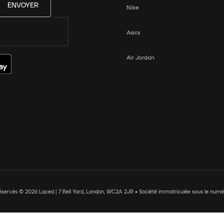
ENVOYER
Nike
Asics
Air Jordan
réservés © 2026 Laced | 7 Bell Yard, London, WC2A 2JR • Société immatriculée sous le nu