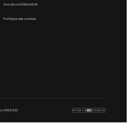
Avis de confidentialité
Politique des cookies
méro 09541333