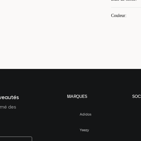
Couleur
:
MARQUES
SOC
uveautés
ormé des
Adidas
Yeezy