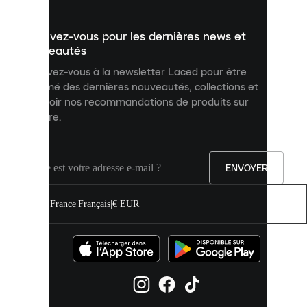
présenter
un
Inscrivez-vous pour les dernières news et
contenu
personnalisé
nouveautés
et
Inscrivez-vous à la newsletter Laced pour être
améliorer
informé des dernières nouveautés, collections et
votre
expérience
recevoir nos recommandations de produits sur
sur
mesure.
notre
site.
Vous
pouvez
ENVOYER
autoriser
tous
les
France
|
Français
|
€ EUR
cookies
ou
les
gérer
individuellement
dans
vos