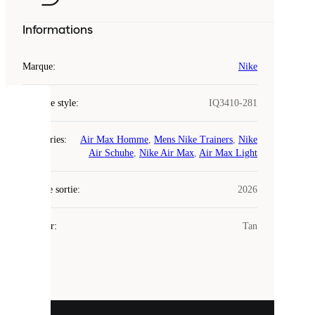
Informations
Marque
:
Nike
Code de style
:
IQ3410-281
COOKIES
Catégories
:
Air Max Homme
,
Mens Nike Trainers
,
Nike
Laced
Air Schuhe
,
Nike Air Max
,
Air Max Light
utilise
des
Date de sortie
cookies.
:
2026
Les
cookies
Couleur
:
Tan
sont
de
petits
fichiers
utilisés
pour
vous