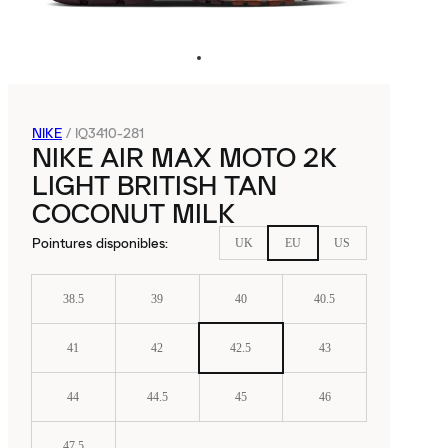
NIKE
/
IQ3410-281
NIKE AIR MAX MOTO 2K
LIGHT BRITISH TAN
COCONUT MILK
Pointures disponibles
:
UK
EU
US
38.5
39
40
40.5
41
42
42.5
43
44
44.5
45
46
47.5