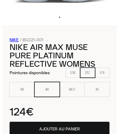
NIKE
/
IB2221-001
NIKE AIR MAX MUSE
PURE PLATINUM
REFLECTIVE WOMENS
Pointures disponibles
:
UK
EU
US
38
40
40.5
41
124€
AJOUTER AU PANIER