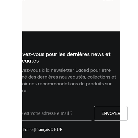
sont
de
petits
fichiers
utilisés
pour
vous
présenter
un
Inscrivez-vous pour les dernières news et
contenu
personnalisé
nouveautés
et
Inscrivez-vous à la newsletter Laced pour être
améliorer
informé des dernières nouveautés, collections et
votre
expérience
recevoir nos recommandations de produits sur
sur
mesure.
notre
site.
Vous
pouvez
ENVOYER
autoriser
tous
les
France
|
Français
|
€ EUR
cookies