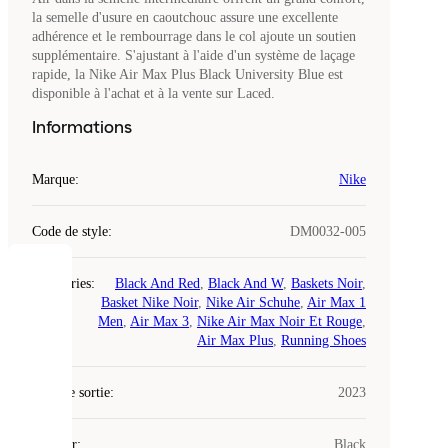
la semelle d'usure en caoutchouc assure une excellente
adhérence et le rembourrage dans le col ajoute un soutien
supplémentaire. S'ajustant à l'aide d'un système de laçage
rapide, la Nike Air Max Plus Black University Blue est
disponible à l'achat et à la vente sur Laced.
Informations
Marque
:
Nike
Code de style
:
DM0032-005
COOKIES
Catégories
:
Black And Red
,
Black And W
,
Baskets Noir
,
Basket Nike Noir
,
Nike Air Schuhe
,
Air Max 1
Men
,
Air Max 3
,
Nike Air Max Noir Et Rouge
,
Laced
Air Max Plus
,
Running Shoes
utilise
des
Date de sortie
cookies.
:
2023
Les
cookies
Couleur
:
Black