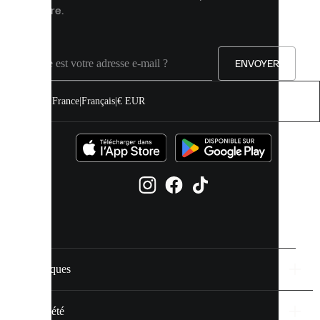
sur
mesure.
notre
site.
Vous
pouvez
ENVOYER
autoriser
tous
les
France
|
Français
|
€ EUR
cookies
ou
les
gérer
individuellement
dans
vos
paramètres
de
cookies.
Marques
En
savoir
plus
Société
via