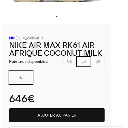
NIKE
/
HQ6416-100
NIKE AIR MAX RK61 AIR
AFRIQUE COCONUT MILK
Pointures disponibles
:
UK
EU
US
42
646€
AJOUTER AU PANIER