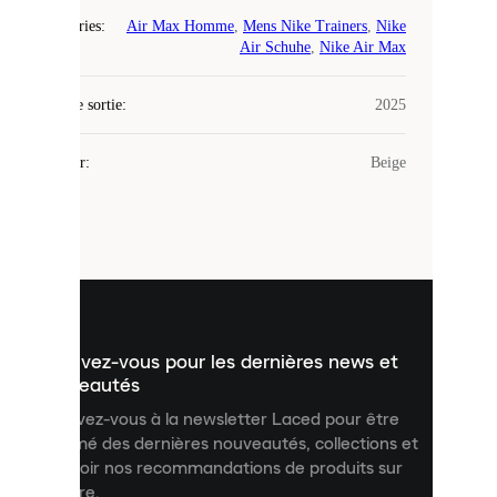
Catégories
:
Air Max Homme
,
Mens Nike Trainers
,
Nike
Laced
Air Schuhe
,
Nike Air Max
utilise
des
Date de sortie
cookies.
:
2025
Les
cookies
Couleur
:
Beige
sont
de
petits
fichiers
utilisés
pour
vous
présenter
un
Inscrivez-vous pour les dernières news et
contenu
personnalisé
nouveautés
et
Inscrivez-vous à la newsletter Laced pour être
améliorer
informé des dernières nouveautés, collections et
votre
expérience
recevoir nos recommandations de produits sur
sur
mesure.