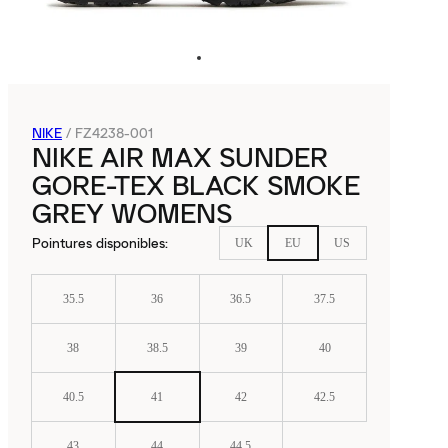
NIKE
/
FZ4238-001
NIKE AIR MAX SUNDER
GORE-TEX BLACK SMOKE
GREY WOMENS
Pointures disponibles
:
UK
EU
US
35.5
36
36.5
37.5
38
38.5
39
40
40.5
41
42
42.5
43
44
44.5