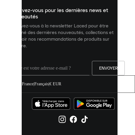
un
Inscrivez-vous pour les dernières news et
contenu
personnalisé
nouveautés
et
Inscrivez-vous à la newsletter Laced pour être
améliorer
informé des dernières nouveautés, collections et
votre
expérience
recevoir nos recommandations de produits sur
sur
mesure.
notre
site.
Vous
pouvez
ENVOYER
autoriser
tous
les
France
|
Français
|
€ EUR
cookies
ou
les
gérer
individuellement
dans
vos
paramètres