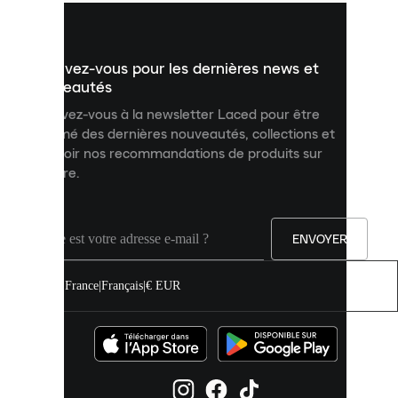
vous
présenter
un
Inscrivez-vous pour les dernières news et
contenu
personnalisé
nouveautés
et
Inscrivez-vous à la newsletter Laced pour être
améliorer
informé des dernières nouveautés, collections et
votre
expérience
recevoir nos recommandations de produits sur
sur
mesure.
notre
site.
Vous
pouvez
ENVOYER
autoriser
tous
les
France
|
Français
|
€ EUR
cookies
ou
les
gérer
individuellement
dans