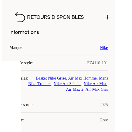
RETOURS DISPONIBLES
Informations
Marque
:
Nike
Code de style
:
FZ4110-101
COOKIES
Catégories
:
Basket Nike Grise
,
Air Max Homme
,
Mens
Nike Trainers
,
Nike Air Schuhe
,
Nike Air Max
,
Laced
Air Max 2
,
Air Max Gris
utilise
des
Date de sortie
cookies.
:
2025
Les
cookies
Couleur
:
Grey
sont
de