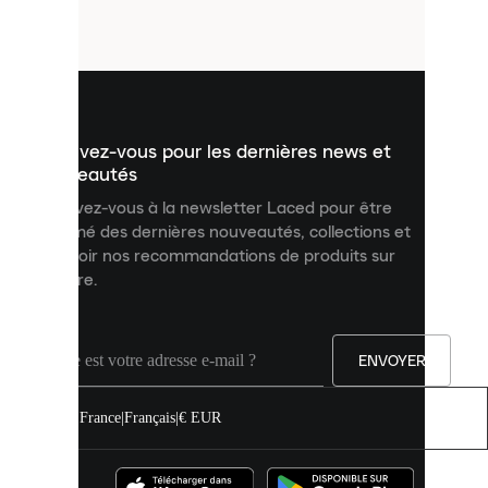
petits
fichiers
utilisés
pour
vous
présenter
un
Inscrivez-vous pour les dernières news et
contenu
personnalisé
nouveautés
et
Inscrivez-vous à la newsletter Laced pour être
améliorer
informé des dernières nouveautés, collections et
votre
expérience
recevoir nos recommandations de produits sur
sur
mesure.
notre
site.
Vous
pouvez
ENVOYER
autoriser
tous
les
France
|
Français
|
€ EUR
cookies
ou
les