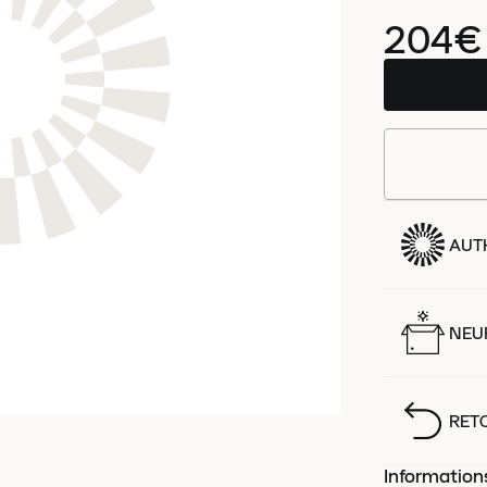
204€
AUT
NEUF
RET
Information