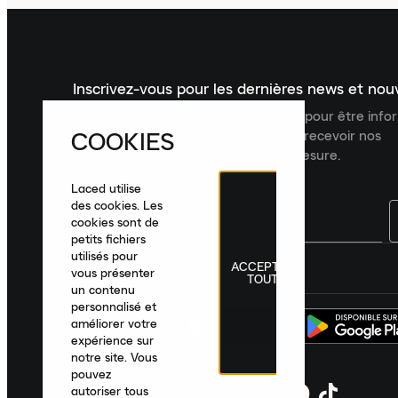
Inscrivez-vous pour les dernières news et no
Inscrivez-vous à la newsletter Laced pour être inf
COOKIES
dernières nouveautés, collections et recevoir nos
recommandations de produits sur mesure.
Laced utilise
des cookies. Les
cookies sont de
petits fichiers
utilisés pour
ACCEPTER
France
|
Français
|
€ EUR
vous présenter
TOUT
un contenu
personnalisé et
améliorer votre
expérience sur
notre site. Vous
pouvez
autoriser tous