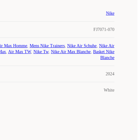
Nike
FJ7071-070
ir Max Homme
,
Mens Nike Trainers
,
Nike Air Schuhe
,
Nike Air
Max
,
Air Max TW
,
Nike Tw
,
Nike Air Max Blanche
,
Basket Nike
Blanche
2024
White