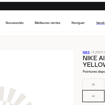
Nouveautés
Meilleures ventes
Naviguer
Vendr
NIKE
/
FJ7071-
NIKE A
YELLO
Pointures dispo
40
44