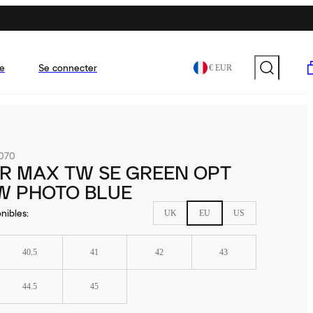
e
Se connecter
€ EUR
070
IR MAX TW SE GREEN OPT
W PHOTO BLUE
nibles
:
UK
EU
US
40.5
41
42
43
44.5
45