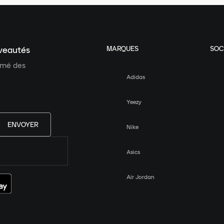
MARQUES
SOC
uveautés
ormé des
Adidas
Yeezy
ENVOYER
Nike
Asics
Air Jordan