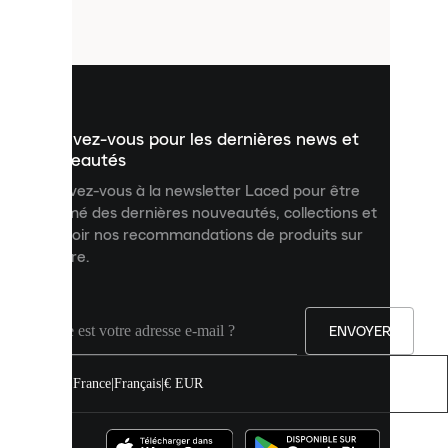
petits
fichiers
utilisés
pour
vous
présenter
un
Inscrivez-vous pour les dernières news et
contenu
personnalisé
nouveautés
et
Inscrivez-vous à la newsletter Laced pour être
améliorer
informé des dernières nouveautés, collections et
votre
expérience
recevoir nos recommandations de produits sur
sur
mesure.
notre
site.
Vous
pouvez
ENVOYER
autoriser
tous
les
France
|
Français
|
€ EUR
cookies
ou
les