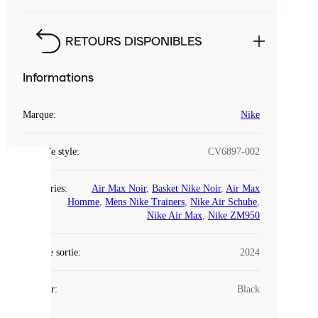
RETOURS DISPONIBLES
Informations
Marque
:
Nike
Code de style
:
CV6897-002
COOKIES
Catégories
:
Air Max Noir
,
Basket Nike Noir
,
Air Max
Homme
,
Mens Nike Trainers
,
Nike Air Schuhe
,
Laced
Nike Air Max
,
Nike ZM950
utilise
des
Date de sortie
cookies.
:
2024
Les
cookies
Couleur
:
Black
sont
de