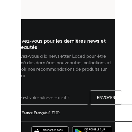
petits
fichiers
utilisés
pour
vous
présenter
un
Inscrivez-vous pour les dernières news et
contenu
personnalisé
nouveautés
et
Inscrivez-vous à la newsletter Laced pour être
améliorer
informé des dernières nouveautés, collections et
votre
expérience
recevoir nos recommandations de produits sur
sur
mesure.
notre
site.
Vous
pouvez
ENVOYER
autoriser
tous
les
France
|
Français
|
€ EUR
cookies
ou
les